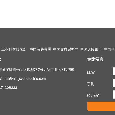
工业和信息化部
中国海关总署
中国政府采购网
中国人民银行
中国住
式
在线留言
东省深圳市光明区悦群路7号大岗工业区B栋四楼
姓名*
iness@ningwei-electric.com
手机
371308838
验证码*